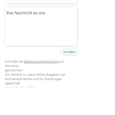
Senden
Ich habe die
Datenschutzerklärung
zur
Kenntnis
genommen.
Ich stimme zu, dass meine Angaben zur
Kontaktaufnahme und für Rückfragen
dauerhaft
gespeichert werden.
Hinweis:
Sie können Ihre Einwilligung jederzeit für die
Zukunft
per Mail an
info@albrecht-hild.de
widerrufen