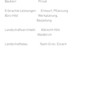
Bauherr Privat
Erbrachte Leistungen: Entwurf, Pflanzung
Büro Hild Werkplanung,
Bauleitung
Landschaftsarchitekt Albrecht Hild
Waldkirch
Landschaftsbau
Team Grün, Elzach
Fertigstellung
2011 - 2017
in Bauabschnitten
Albrecht Hild Dipl. Ing. (FH) Freier
Landschaftsarchitekt
Moltkestraße 28 79183 Waldkirch
T.
07681 - 25769
info(at)albrecht-hild.de​
Impressum
Datenschutzerklärung